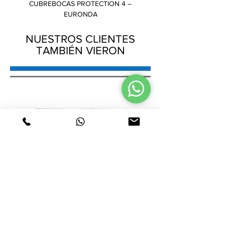
CUBREBOCAS PROTECTION 4 –
GORRO PLISADO – AMB
EURONDA
NUESTROS CLIENTES
TAMBIÉN VIERON
CUBREBOCAS PROTECTION 4 –
GORRO PLISADO – AMB