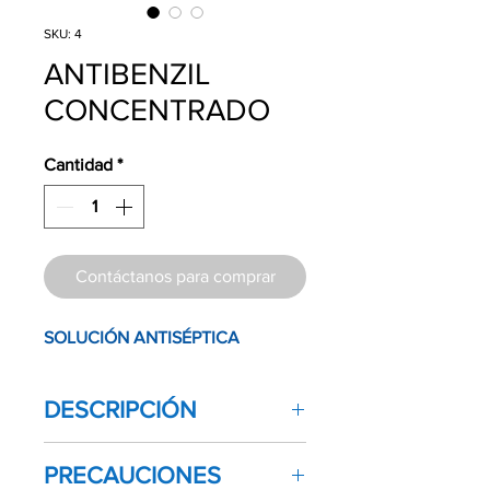
SKU: 4
ANTIBENZIL
CONCENTRADO
Cantidad
*
Contáctanos para comprar
SOLUCIÓN ANTISÉPTICA
DESCRIPCIÓN
Solución antiséptica color amarillo,
PRECAUCIONES
para desinfectar intrumental quirúrgico