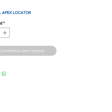
L APEX LOCATOR
ad
*
Contáctanos para comprar