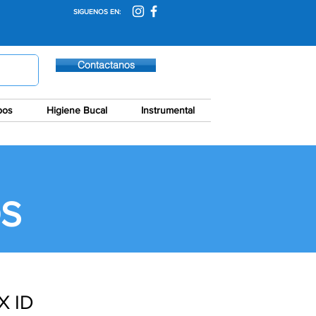
SIGUENOS EN:
Contactanos
pos
Higiene Bucal
Instrumental
S
X ID