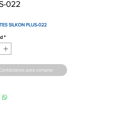
S-022
ES SILKON PLUS-022
ad
*
Contáctanos para comprar