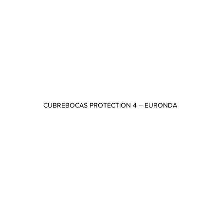
CUBREBOCAS PROTECTION 4 – EURONDA
Vista rápida
CONTACTO
Odontología 75 y 80B, Copilco
Universidad, Coyoacán, C.P. 04360,
CDMX
 PM
ventas@tuttidental.com
5556589372 | 5556589479 | 5554848128