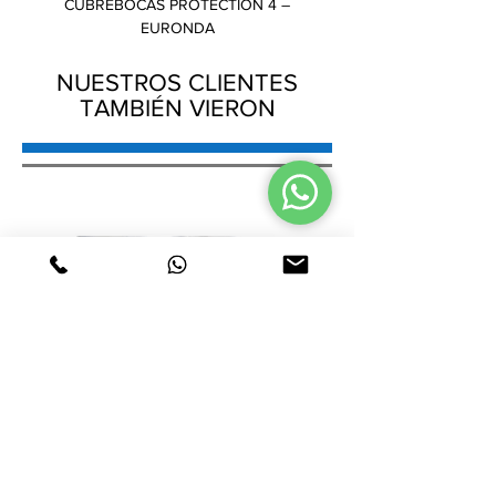
CUBREBOCAS PROTECTION 4 –
GORRO PLISADO – AMB
EURONDA
NUESTROS CLIENTES
TAMBIÉN VIERON
CUBREBOCAS PROTECTION 4 –
GORRO PLISADO – AMB