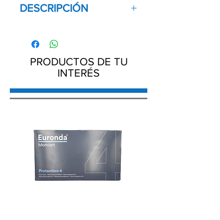
DESCRIPCIÓN
Características:
Material durable y resistente, contiene
protección antimicrobiana
PRODUCTOS DE TU
Zirc Company
INTERÉS
Importado por: VAMASA, S.A. DE C.V.