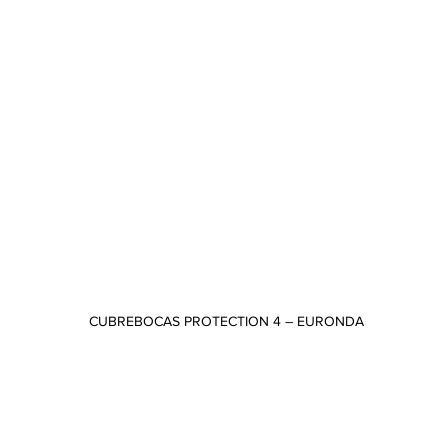
CUBREBOCAS PROTECTION 4 – EURONDA
Vista rápida
CONTACTO
Odontología 75 y 80B, Copilco
Universidad, Coyoacán, C.P. 04360,