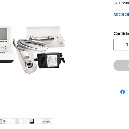
SKU: NSK
MICR
Cantid