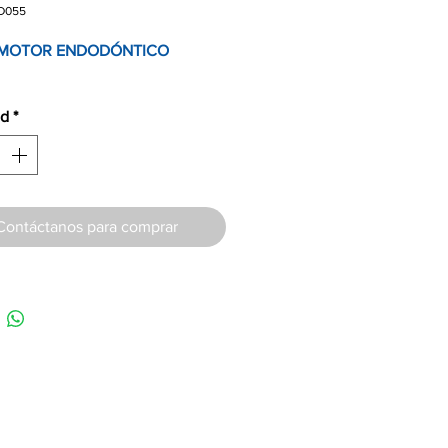
D055
OMOTOR
ENDODÓNTICO
ad
*
Contáctanos para comprar