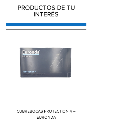
Importado y distribuido por Ivoclar
PRODUCTOS DE TU
Vivadent S.A. de C.V.
INTERÉS
CUBREBOCAS PROTECTION 4 –
GORRO PLISADO – AMB
EURONDA