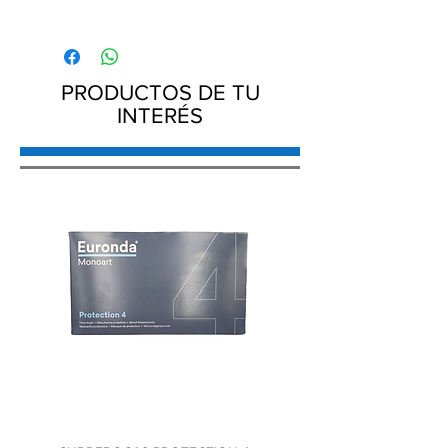
Jeringa desechable de plástico con
aguja 20 ml
Producto estéril, no tóxico,libre de
pirógenos.
PRODUCTOS DE TU
un solo uso
INTERÉS
Fabricado por: NIPRO MEDICAL
CORPORATION