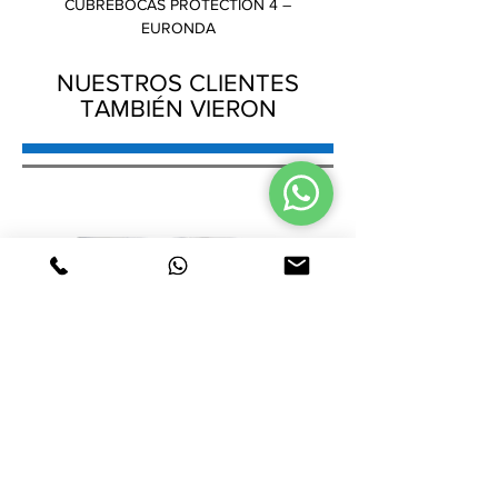
CUBREBOCAS PROTECTION 4 –
GORRO PLISADO – AMB
EURONDA
NUESTROS CLIENTES
TAMBIÉN VIERON
CUBREBOCAS PROTECTION 4 –
GORRO PLISADO – AMB