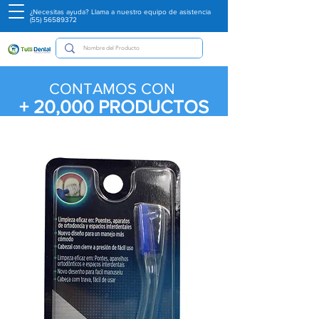
¿Necesitas ayuda? Llama a nuestro equipo de asistencia
(55) 56589372
CONTAMOS CON
+ 20,000
PRODUCTOS