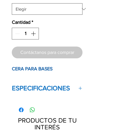
Cantidad
*
Contáctanos para comprar
CERA PARA BASES
ESPECIFICACIONES
Marca:
MDC DENTAL
Producto:
Cera para bases
PRODUCTOS DE TU
Descripción:
INTERÉS
Fácil uso