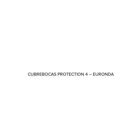
CUBREBOCAS PROTECTION 4 – EURONDA
Vista rápida
CONTACTO
Odontología 75 y 80B, Copilco
Universidad, Coyoacán, C.P. 04360,
CDMX
 PM
ventas@tuttidental.com