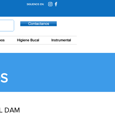
SIGUENOS EN:
Contactanos
pos
Higiene Bucal
Instrumental
S
L DAM