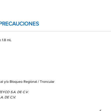
PRECAUCIONES
e 1.8 mL
ocal y/o Bloqueo Regional / Troncular
ZEYCO S.A. DE C.V.
A. DE C.V.