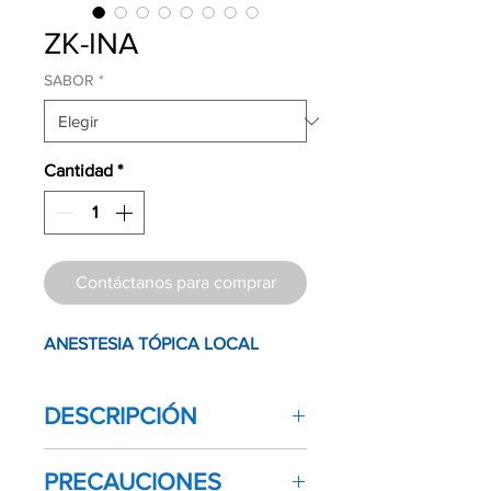
ZK-INA
SABOR
*
Cantidad
*
Contáctanos para comprar
ANESTESIA TÓPICA LOCAL
DESCRIPCIÓN
Lidocaína (solución) 10%
PRECAUCIONES
10 mg/dosis