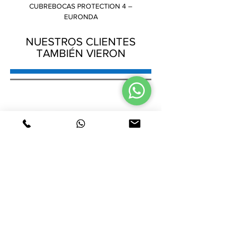
CUBREBOCAS PROTECTION 4 –
GORRO PLISADO – AMB
EURONDA
NUESTROS CLIENTES
TAMBIÉN VIERON
CUBREBOCAS PROTECTION 4 –
GORRO PLISADO – AMB