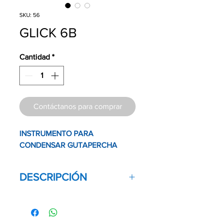
SKU: 56
GLICK 6B
Cantidad
*
Contáctanos para comprar
INSTRUMENTO PARA
CONDENSAR GUTAPERCHA
DESCRIPCIÓN
Instrumento endodontico de doble
terminación que combina un plugger
en un extremo para condensar y una