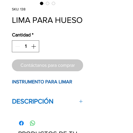
SKU: 138
LIMA PARA HUESO
Cantidad
*
Contáctanos para comprar
INSTRUMENTO PARA LIMAR
DESCRIPCIÓN
Instrumento indicado para el pulido
final del hueso. Cuenta con doble
extremo, uno largo y otro corto.
Contenido:
1 Pieza